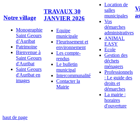
Location de
V
salles
TRAVAUX 30
as
municipales
Notre village
JANVIER 2026
Vos
démarches
Monographie
Equipe
administratives
Saint Geours
municipale
ANIMAL
d’Auribat
Fleurissement et
EASY
Patrimoine
environnement
Ecole
Bienvenue à
Les compte-
Gestion des
Saint Geours
rendus
déchets
d'Auribat
Le bulletin
ménagers
Saint Geours
municipal
Professionnels
d'Auribat en
Intercommunalité
: Le guide des
images
Contacter la
droits et
Mairie
démarches
La mairie :
horaires
d'ouverture
haut de page